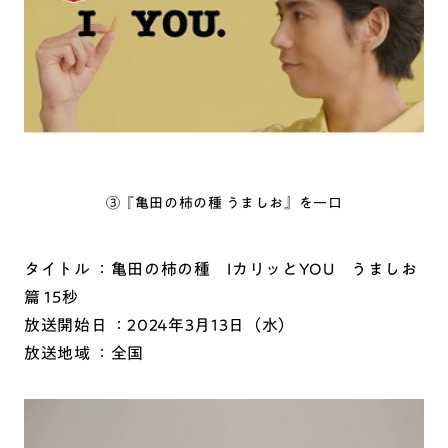
③『亀田の柿の種 うましお』を一口
タイトル ：亀田の柿の種 IカリッとYOU うましお
篇 15秒
放送開始日 ：2024年3月13日（水）
放送地域 ：全国