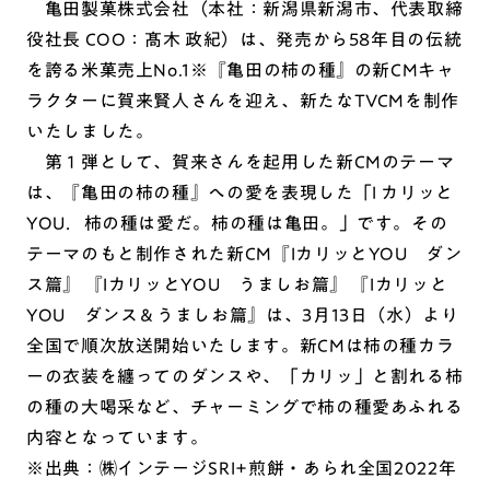
亀田製菓株式会社（本社：新潟県新潟市、代表取締
役社長 COO：髙木 政紀）は、発売から58年目の伝統
を誇る米菓売上No.1※『亀田の柿の種』の新CMキャ
ラクターに賀来賢人さんを迎え、新たなTVCMを制作
いたしました。
第１弾として、賀来さんを起用した新CMのテーマ
は、『亀田の柿の種』への愛を表現した「I カリッと
YOU．柿の種は愛だ。柿の種は亀田。」です。その
テーマのもと制作された新CM『IカリッとYOU ダン
ス篇』 『IカリッとYOU うましお篇』 『Iカリッと
YOU ダンス＆うましお篇』は、3月13日（水）より
全国で順次放送開始いたします。新CMは柿の種カラ
ーの衣装を纏ってのダンスや、「カリッ」と割れる柿
の種の大喝采など、チャーミングで柿の種愛あふれる
内容となっています。
※出典：㈱インテージSRI+煎餅・あられ全国2022年