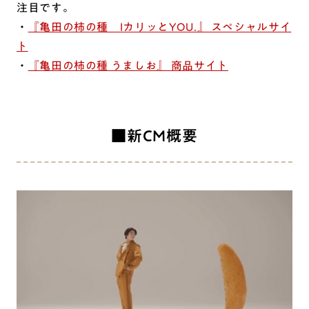
注目です。
・
『亀田の柿の種 IカリッとYOU.』 スペシャルサイ
ト
・
『亀田の柿の種 うましお』 商品サイト
■新CM概要