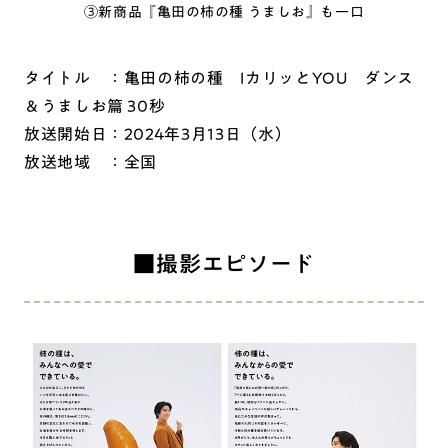
③新商品『亀田の柿の種 うましお』も一口
タイトル ：亀田の柿の種 IカリッとYOU ダンス
＆うましお篇 30秒
放送開始日：2024年3月13日（水）
放送地域 ：全国
■撮影エピソード