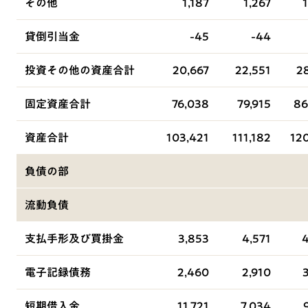
その他
1,187
1,267
貸倒引当金
-45
-44
投資その他の資産合計
20,667
22,551
2
固定資産合計
76,038
79,915
86
資産合計
103,421
111,182
12
負債の部
流動負債
支払手形及び買掛金
3,853
4,571
4
電子記録債務
2,460
2,910
短期借入金
11,721
7,034