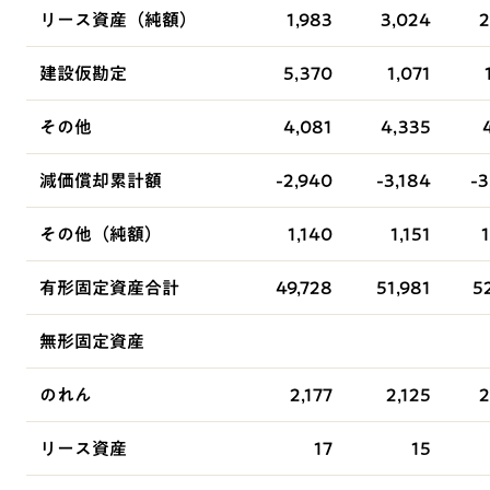
リース資産（純額）
1,983
3,024
2
建設仮勘定
5,370
1,071
その他
4,081
4,335
減価償却累計額
-2,940
-3,184
-3
その他（純額）
1,140
1,151
有形固定資産合計
49,728
51,981
5
無形固定資産
のれん
2,177
2,125
2
リース資産
17
15