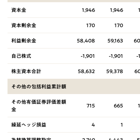
資本金
1,946
1,946
資本剰余金
170
170
利益剰余金
58,408
59,163
60
自己株式
-1,901
-1,901
-
株主資本合計
58,632
59,378
60
その他の包括利益累計額
その他有価証券評価差額
715
665
金
繰延ヘッジ損益
4
1