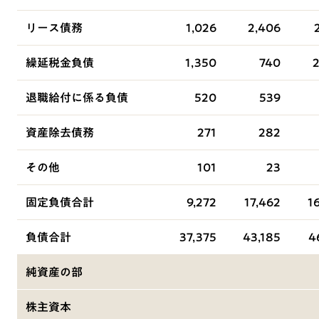
リース債務
1,026
2,406
繰延税金負債
1,350
740
2
退職給付に係る負債
520
539
資産除去債務
271
282
その他
101
23
固定負債合計
9,272
17,462
1
負債合計
37,375
43,185
4
純資産の部
株主資本