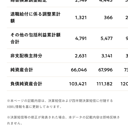
為替換算調整勘定
2,749
4,443
5
退職給付に係る調整累計
1,321
366
2
額
その他の包括利益累計額
4,791
5,477
合計
非支配株主持分
2,631
3,141
純資産合計
66,046
67,996
7
負債純資産合計
103,421
111,182
12
※本ぺージの記載内容は、決算短信および四半期決算短信に付随する
XBRL情報を基に更新しております。
※決算短信等の修正が発表された場合、本データの記載内容は即時反映さ
れません。