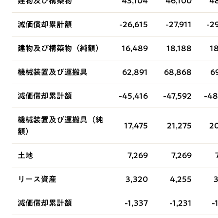
建物及び構築物
43,104
46,100
48
減価償却累計額
-26,615
-27,911
-2
建物及び構築物（純額）
16,489
18,188
1
機械装置及び運搬具
62,891
68,868
6
減価償却累計額
-45,416
-47,592
-48
機械装置及び運搬具（純
17,475
21,275
20
額）
土地
7,269
7,269
リース資産
3,320
4,255
3
減価償却累計額
-1,337
-1,231
-