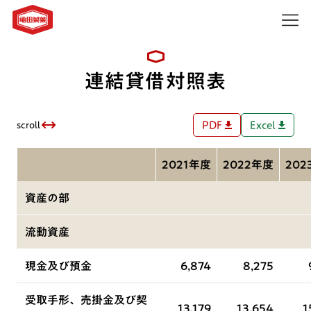
​連結貸借対照表
PDF
Excel
scroll
2021年度
2022年度
202
資産の部
流動資産
現金及び預金
6,874
8,275
受取手形、売掛金及び契
13,179
13,654
1