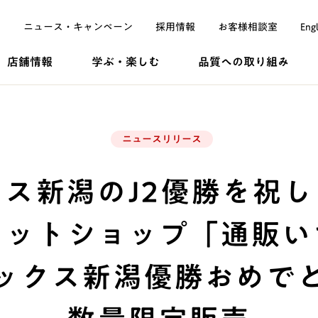
ニュース・
キャンペーン
採用
情報
お客様
相談室
Engl
店舗情報
学ぶ・
楽しむ
品質への
取り組み
ニュースリリース
ス新潟のJ2優勝を祝
ネットショップ「通販い
ックス新潟優勝おめで