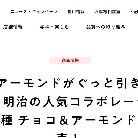
ニュース・
キャンペーン
採用
情報
お客様
相談室
Engl
店舗情報
学ぶ・
楽しむ
品質への
取り組み
商品情報
アーモンドがぐっと引
×明治の人気コラボレー
種 チョコ＆アーモン