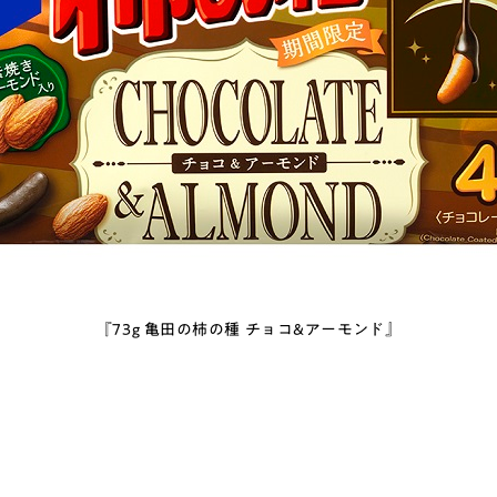
『73g 亀田の柿の種 チョコ&アーモンド』