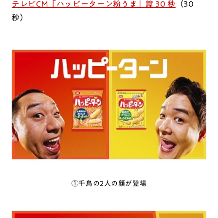
テレビCM「ハッピーターン粉うま」篇 30 秒
（30
秒）
①千鳥の2人の顔が登場