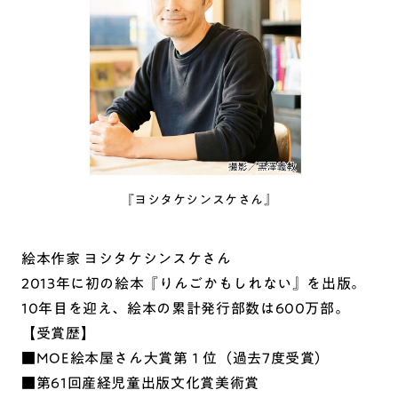
『ヨシタケシンスケさん』
絵本作家 ヨシタケシンスケさん
2013年に初の絵本『りんごかもしれない』を出版。
10年目を迎え、絵本の累計発行部数は600万部。
【受賞歴】
■MOE絵本屋さん大賞第１位（過去7度受賞）
■第61回産経児童出版文化賞美術賞