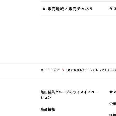
全
4. 販売地域 / 販売チャネル
サイトトップ
夏の爽快なビールをもっとおいしく
亀田製菓グループのライスイノベー
サ
ション
企
商品情報
IR