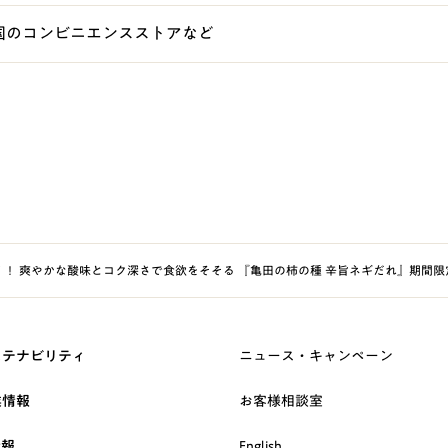
国のコンビニエンスストアなど
！ 爽やかな酸味とコク深さで食欲をそそる 『亀田の柿の種 辛旨ネギだれ』期間限
ステナビリティ
ニュース・キャンペーン
業情報
お客様相談室
情報
English