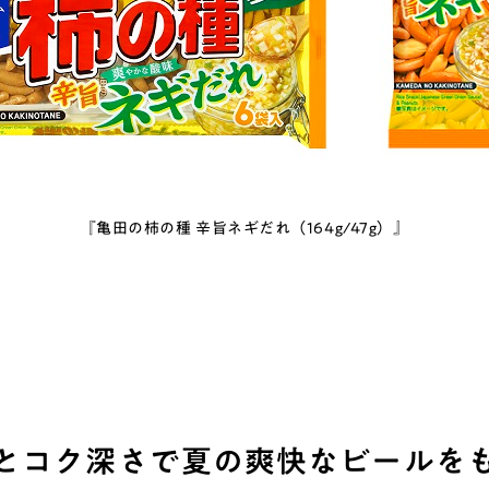
『亀田の柿の種 辛旨ネギだれ（164g/47g）』
とコク深さで夏の爽快なビールを