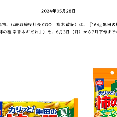
2024年05月28日
代表取締役社長 COO：髙木 政紀）は、『164g 亀田の柿
柿の種 辛旨ネギだれ』）を、6月3日（月）から7月下旬ま