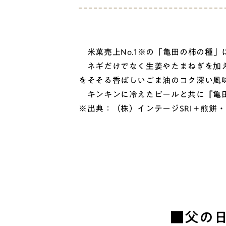
米菓売上No.1※の「亀田の柿の種」
ネギだけでなく生姜やたまねぎを加え
をそそる香ばしいごま油のコク深い風
キンキンに冷えたビールと共に『亀田
※出典：（株）インテージSRI＋煎餅・
■父の