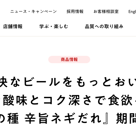
ニュース・
キャンペーン
採用
情報
お客様
相談室
Engl
店舗情報
学ぶ・
楽しむ
品質への
取り組み
商品情報
快なビールをもっとお
な酸味とコク深さで食欲
の種 辛旨ネギだれ』期