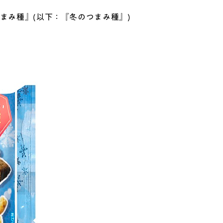
まみ種』(以下：『冬のつまみ種』)