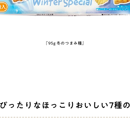
『95g 冬のつまみ種』
ぴったりなほっこりおいしい7種