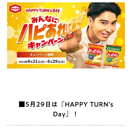
■5月29日は『HAPPY TURN’s
Day』！