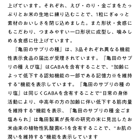
上げています。それぞれ、えび・のり・金ごまをたっ
ぷりとお米の生地に練り込むことで、1粒にぎゅっと
素材のおいしさを閉じ込めました。また形状・食感に
もこだわり、つまみやすい一口形状に成型し、噛みし
める食感に仕上げています。
『亀田のサプリの種』は、3品それぞれ異なる機能
性表示食品の届出が受理されています。『亀田のサプ
リの種 えび塩』はGABAを含有することで、“加齢に
よって低下する認知機能の一部である記憶力※を維持
する”機能を表示しています。『亀田のサプリの種 の
り塩』は同じくGABAを含有することで“日常の身体
活動により、中高年の方の加齢に伴い低下する筋肉量
を維持する”機能を表示、『亀田のサプリの種 金ごま
塩あられ』は亀田製菓が長年の研究の末に見出したお
米由来の植物性乳酸菌K-1を含有することで、“お肌の
潤いを維持する”機能を表示しています