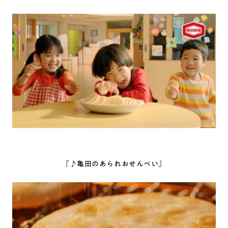
『♪亀田のあられおせんべい』