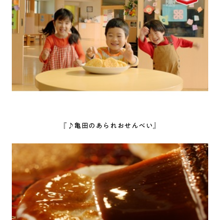
『♪亀田のあられおせんべい』