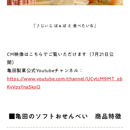
『♪じぃじ ばぁば と 食べたいな』
CM映像はこちらでご覧いただけます（7月21日公
開）
亀田製菓公式Youtubeチャンネル：
https://www.youtube.com/channel/UCytcM9MT_qb
KyVpsYna5koQ
■亀田のソフトおせんべい 商品特徴