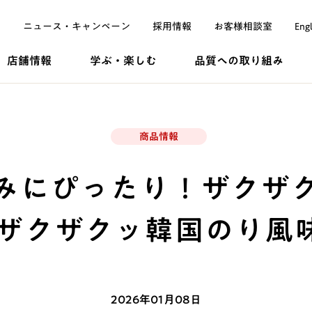
ニュース・
キャンペーン
採用
情報
お客様
相談室
Engl
店舗情報
学ぶ・
楽しむ
品質への
取り組み
商品情報
みにぴったり！ザクザ
 ザクザクッ韓国のり風
2026年01月08日