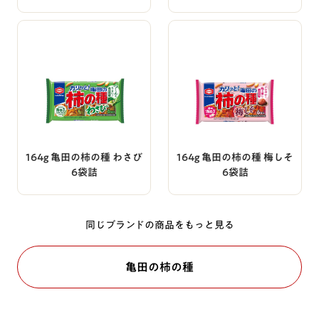
164g 亀田の柿の種 わさび
164g 亀田の柿の種 梅しそ
6袋詰
6袋詰
同じブランドの商品をもっと見る
亀田の柿の種