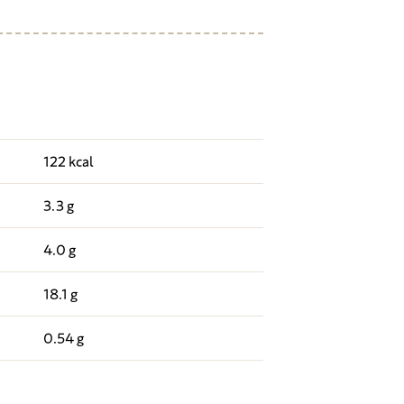
122 kcal
3.3 g
4.0 g
18.1 g
0.54 g