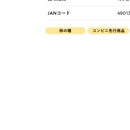
JANコード
4901
柿の種
コンビニ先行商品