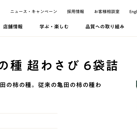
ニュース・
キャンペーン
採用
情報
お客様
相談室
Engl
店舗情報
学ぶ・
楽しむ
品質への
取り組み
柿の種 超わさび 6袋詰
田の柿の種。従来の亀田の柿の種わ